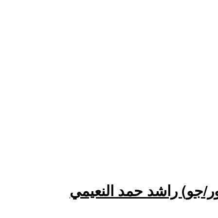
ور/جو) راشد حمد النعيمي