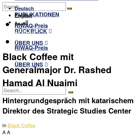
RÜCKBLICK
Deutsch
PUBLIKATIONEN
English
No Result
العربية
RIWAQ-Preis
RÜCKBLICK
View All Result
ÜBER UNS
RIWAQ-Preis
Black Coffee mit
ÜBER UNS
Generalmajor Dr. Rashed
Hamad Al Nuaimi
Hintergrundgespräch mit katarischem
No Result
Direktor des Strategic Studies Center
View All Result
in
Black Coffee
A
A