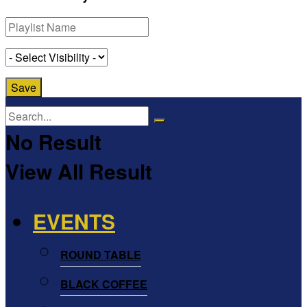
No Result
View All Result
EVENTS
ROUND TABLE
BLACK COFFEE