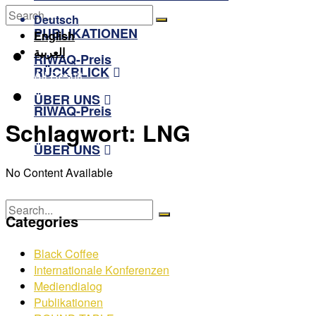
RÜCKBLICK
Deutsch
PUBLIKATIONEN
English
No Result
العربية
RIWAQ-Preis
RÜCKBLICK
View All Result
ÜBER UNS
RIWAQ-Preis
Schlagwort:
LNG
ÜBER UNS
No Content Available
Categories
No Result
Black Coffee
View All Result
Internationale Konferenzen
Mediendialog
Publikationen