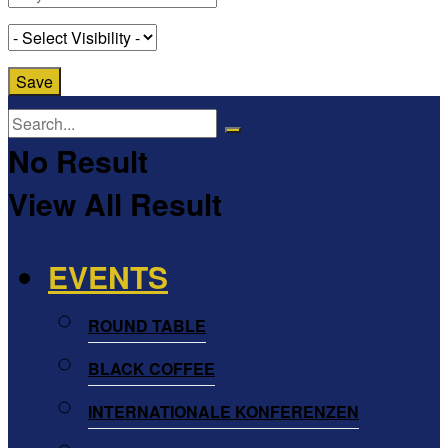
No Result
View All Result
EVENTS
ROUND TABLE
BLACK COFFEE
INTERNATIONALE KONFERENZEN