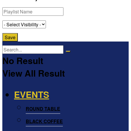
No Result
View All Result
EVENTS
ROUND TABLE
BLACK COFFEE