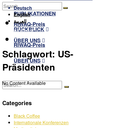
RÜCKBLICK
Deutsch
PUBLIKATIONEN
English
No Result
العربية
RIWAQ-Preis
RÜCKBLICK
View All Result
ÜBER UNS
RIWAQ-Preis
Schlagwort:
US-
ÜBER UNS
Präsidenten
No Content Available
No Result
Categories
View All Result
Black Coffee
Internationale Konferenzen