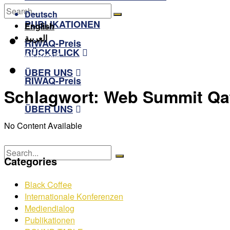
RÜCKBLICK
Deutsch
PUBLIKATIONEN
English
No Result
العربية
RIWAQ-Preis
RÜCKBLICK
View All Result
ÜBER UNS
RIWAQ-Preis
Schlagwort:
Web Summit Qat
ÜBER UNS
No Content Available
Categories
No Result
Black Coffee
View All Result
Internationale Konferenzen
Mediendialog
Publikationen