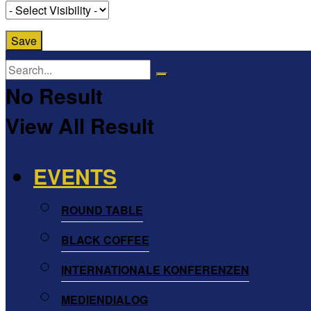
No Result
View All Result
EVENTS
ROUND TABLE
BLACK COFFEE
INTERNATIONALE KONFERENZEN
MEDIENDIALOG